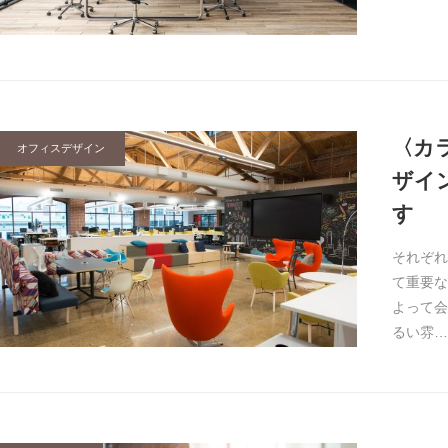
〈カ
オフィスデザイン
ザイ
す
それぞれ
て重要な
よって会
るい雰…