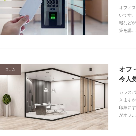
オフィス
いです。
報などが
策を講…
オフ
コラム
今人
ガラスパ
きますか
印象にす
がオフ…