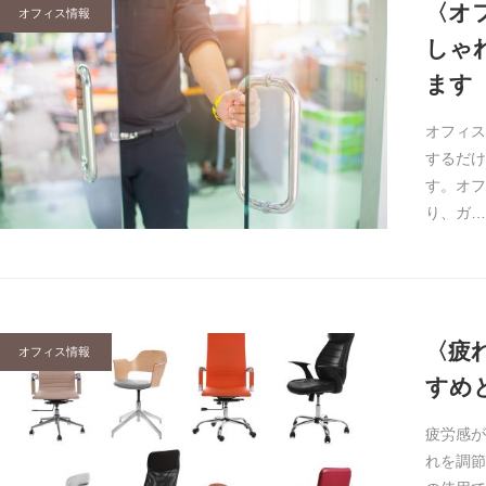
〈オ
オフィス情報
しゃ
ます
オフィス
するだけ
す。オフ
り、ガ…
〈疲
オフィス情報
すめ
疲労感が
れを調節