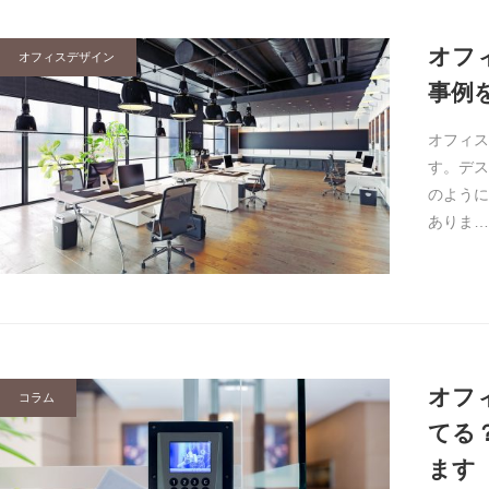
オフ
オフィスデザイン
事例
オフィス
す。デス
のように
ありま…
オフ
コラム
てる
ます